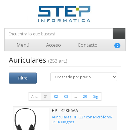
Menú
Acceso
Contacto
0
Auriculares
(253 art.)
Filtro
Ant.
01
02
03
...
29
Sig.
HP - 428K6AA
Auriculares HP G2/ con Micrófono/
USB/ Negros