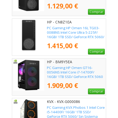
Sistema Operativo
1.129,00 €
Comprar
HP - CN8Z1EA
PC Gaming HP Omen 16L TG03-
0088NS Intel Core Ultra 5-225F/
16GB/ 1TB SSD/ GeForce RTX 5060/
Sin Sistema Operativo
1.415,00 €
Comprar
HP - BM9Y5EA
PC Gaming HP Omen GT16-
0056NS Intel Core i7-14700F/
16GB/ 1TB SSD/ GeForce RTX 5060
Ti/ Sin Sistema Operativo
1.909,00 €
Comprar
KVX - KVX-G000086
PC Gaming KVX Phobos 1 Intel Core
i5-14400F/ 16GB/ 1TB SSD/
GeForce RTX 5060/ Sin Sistema