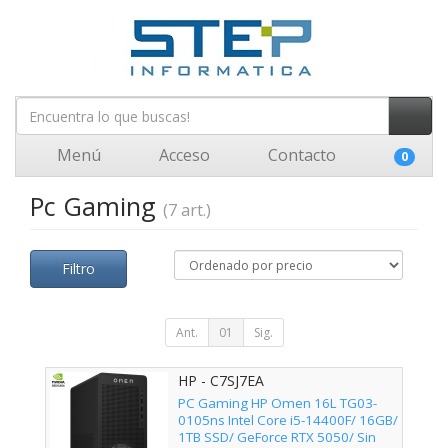
Menú
Acceso
Contacto
0
Pc Gaming
(7 art.)
Filtro
Ant.
01
Sig.
HP - C7SJ7EA
PC Gaming HP Omen 16L TG03-
0105ns Intel Core i5-14400F/ 16GB/
1TB SSD/ GeForce RTX 5050/ Sin