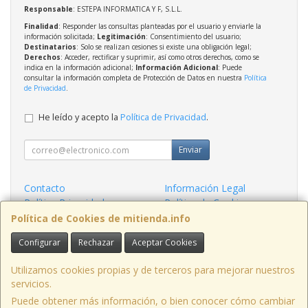
Responsable
: ESTEPA INFORMATICA Y F, S.L.L.
Finalidad
: Responder las consultas planteadas por el usuario y enviarle la
información solicitada;
Legitimación
: Consentimiento del usuario;
Destinatarios
: Solo se realizan cesiones si existe una obligación legal;
Derechos
: Acceder, rectificar y suprimir, así como otros derechos, como se
indica en la información adicional;
Información Adicional
: Puede
consultar la información completa de Protección de Datos en nuestra
Política
de Privacidad
.
He leído y acepto la
Política de Privacidad
.
Enviar
Contacto
Información Legal
Política Privacidad
Política de Cookies
Condiciones de Compra
Formas de Pago
Política de Cookies de mitienda.info
Configurar
Rechazar
Aceptar Cookies
Contacto
admin@mitienda.info
Utilizamos cookies propias y de terceros para mejorar nuestros
servicios.
Puede obtener más información, o bien conocer cómo cambiar