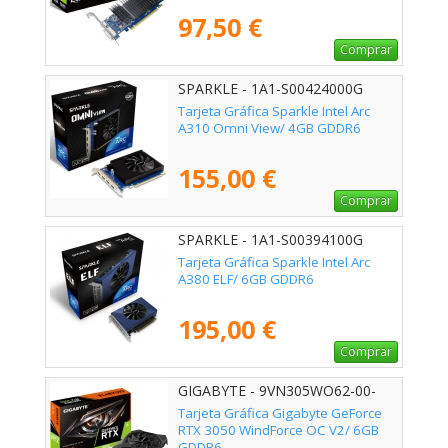
97,50 €
Comprar
SPARKLE - 1A1-S00424000G
Tarjeta Gráfica Sparkle Intel Arc
A310 Omni View/ 4GB GDDR6
155,00 €
Comprar
SPARKLE - 1A1-S00394100G
Tarjeta Gráfica Sparkle Intel Arc
A380 ELF/ 6GB GDDR6
195,00 €
Comprar
GIGABYTE - 9VN305WO62-00-
G10
Tarjeta Gráfica Gigabyte GeForce
RTX 3050 WindForce OC V2/ 6GB
GDDR6