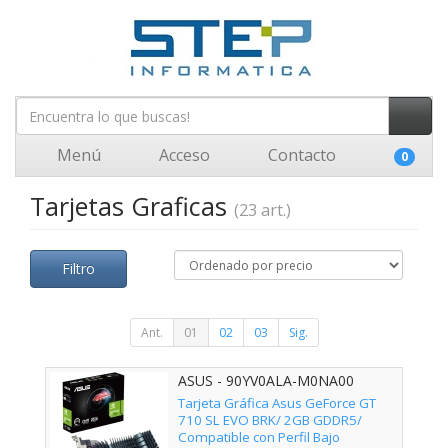
Menú
Acceso
Contacto
0
Tarjetas Graficas
(23 art.)
Filtro
Ant.
01
02
03
Sig.
ASUS - 90YV0ALA-M0NA00
Tarjeta Gráfica Asus GeForce GT
710 SL EVO BRK/ 2GB GDDR5/
Compatible con Perfil Bajo