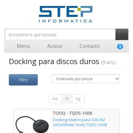
Menú
Acceso
Contacto
0
Docking para discos duros
(9 art.)
Filtro
Ant.
01
Sig.
TOOQ - TQDS-100B
Docking Station para SSD M2
SATA/NVMe TooQ TQDS-100B