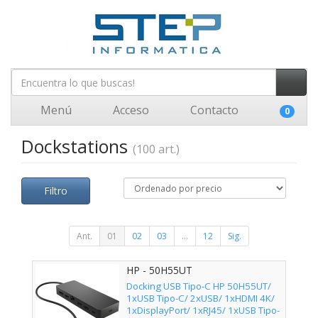
Menú
Acceso
Contacto
0
Dockstations
(100 art.)
Filtro
Ant.
01
02
03
...
12
Sig.
HP - 50H55UT
Docking USB Tipo-C HP 50H55UT/
1xUSB Tipo-C/ 2xUSB/ 1xHDMI 4K/
1xDisplayPort/ 1xRJ45/ 1xUSB Tipo-