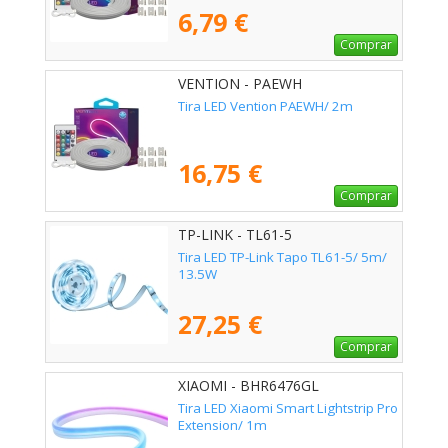
6,79 €
Comprar
VENTION - PAEWH
Tira LED Vention PAEWH/ 2m
16,75 €
Comprar
TP-LINK - TL61-5
Tira LED TP-Link Tapo TL61-5/ 5m/
13.5W
27,25 €
Comprar
XIAOMI - BHR6476GL
Tira LED Xiaomi Smart Lightstrip Pro
Extension/ 1m