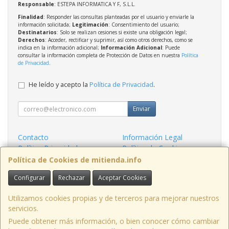
Responsable
: ESTEPA INFORMATICA Y F, S.L.L.
Finalidad
: Responder las consultas planteadas por el usuario y enviarle la
información solicitada;
Legitimación
: Consentimiento del usuario;
Destinatarios
: Solo se realizan cesiones si existe una obligación legal;
Derechos
: Acceder, rectificar y suprimir, así como otros derechos, como se
indica en la información adicional;
Información Adicional
: Puede
consultar la información completa de Protección de Datos en nuestra
Política
de Privacidad
.
He leído y acepto la
Política de Privacidad
.
Enviar
Contacto
Información Legal
Política Privacidad
Política de Cookies
Condiciones de Compra
Formas de Pago
Política de Cookies de mitienda.info
Configurar
Rechazar
Aceptar Cookies
Contacto
admin@mitienda.info
Utilizamos cookies propias y de terceros para mejorar nuestros
servicios.
Puede obtener más información, o bien conocer cómo cambiar