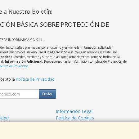
e a Nuestro Boletín!
CIÓN BÁSICA SOBRE PROTECCIÓN DE
STEPA INFORMATICA Y F, S.L.L.
der las consultas planteadas por el usuario y enviarle la información solicitada;
onsentimiento del usuario;
Destinatarios
: Solo se realizan cesiones si existe una
rechos
: Acceder, rectificar y suprimir, así como otros derechos, como se indica en la
nal;
Información Adicional
: Puede consultar la información completa de Protección de
olítica de Privacidad
.
acepto la
Política de Privacidad
.
Enviar
Información Legal
cidad
Política de Cookies
de Compra
Formas de Pago