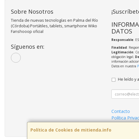
Sobre Nosotros
¡Suscríbet
Tienda de nuevas tecnologías en Palma del Río
INFORMA
(Córdoba) Portátiles, tablets, smartphone Wiko
DATOS
Fanshooop oficial
Responsable
: E
Síguenos en:
Finalidad
: Respon
Legitimación
: C
obligación legal;
De
información adicio
Datos en nuestra
P
He leído y 
Contacto
Política Priva
Condiciones 
Política de Cookies de mitienda.info