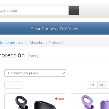
SmartPhones / Teléfonos
ctrodomésticos
Material de Protección
Protección
(2 art.)
Ant.
01