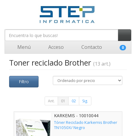
Menú
Acceso
Contacto
0
Toner reciclado Brother
(13 art.)
Filtro
Ant.
01
02
Sig.
KARKEMIS - 10010044
Tóner Reciclado Karkemis Brother
TN1050X/ Negro