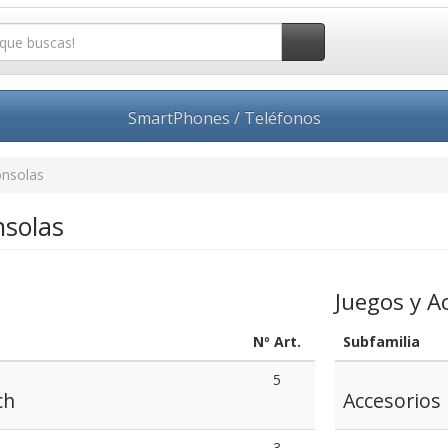
SmartPhones / Teléfonos
onsolas
solas
Juegos y A
Nº Art.
Subfamilia
5
ch
Accesorios
3