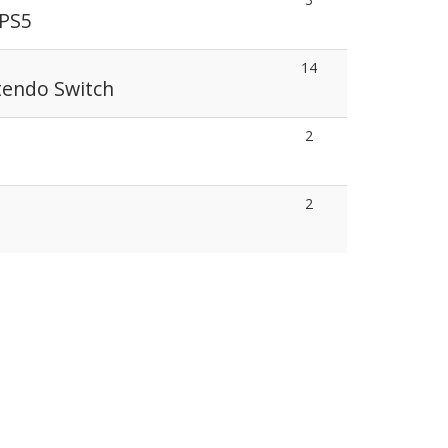
 PS5
14
tendo Switch
2
2