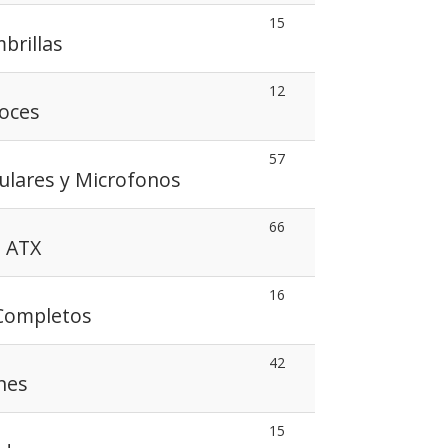
15
brillas
12
voces
57
ulares y Microfonos
66
s ATX
16
 Completos
42
nes
15